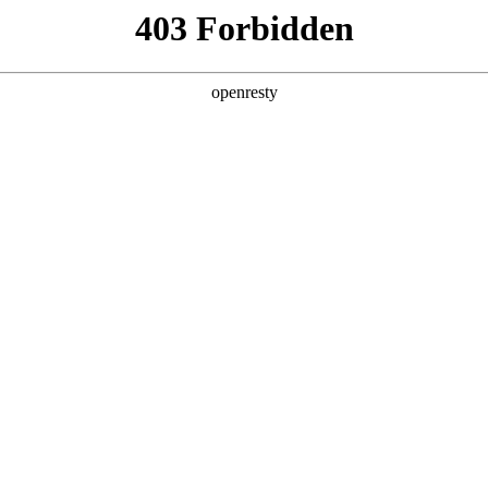
产品及服务
行业解决方案
合作伙伴
投资者关系
业务挑战
业务流程不连贯
随着组织内各类业务系统的增多，
各类业务系统间独立性问题更加突出。组
织全业务流程存在系统业务断点，
无法实现完整的全流程业务线上
化，数据及应用孤立，业务
操作困难。