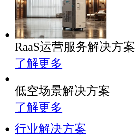
RaaS运营服务解决方案
了解更多
低空场景解决方案
了解更多
行业解决方案