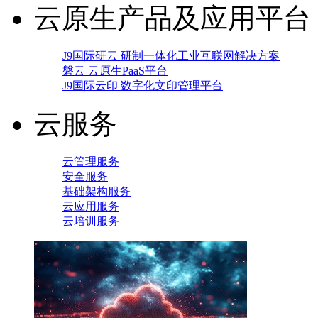
云原生产品及应用平台
J9国际研云 研制一体化工业互联网解决方案
磐云 云原生PaaS平台
J9国际云印 数字化文印管理平台
云服务
云管理服务
安全服务
基础架构服务
云应用服务
云培训服务