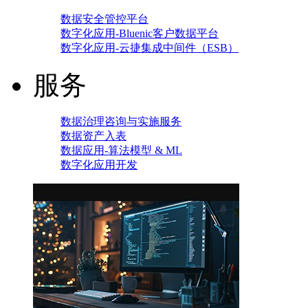
数据安全管控平台
数字化应用-Bluenic客户数据平台
数字化应用-云捷集成中间件（ESB）
服务
数据治理咨询与实施服务
数据资产入表
数据应用-算法模型 & ML
数字化应用开发