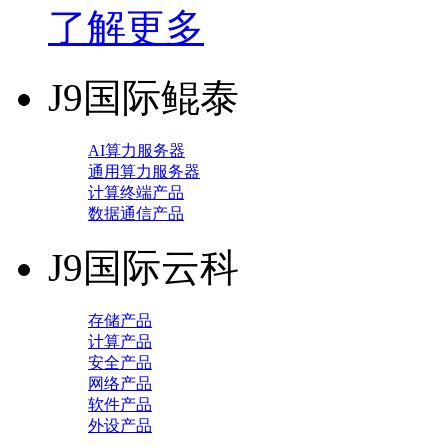
了解更多
J9国际鲲泰
AI算力服务器
通用算力服务器
计算终端产品
数据通信产品
J9国际云科
存储产品
计算产品
安全产品
网络产品
软件产品
外设产品