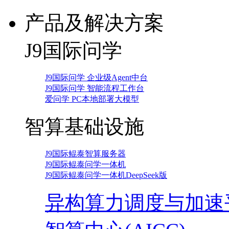
产品及解决方案
J9国际问学
J9国际问学 企业级Agent中台
J9国际问学 智能流程工作台
爱问学 PC本地部署大模型
智算基础设施
J9国际鲲泰智算服务器
J9国际鲲泰问学一体机
J9国际鲲泰问学一体机DeepSeek版
异构算力调度与加速