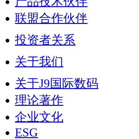
产品技术伙伴
联盟合作伙伴
投资者关系
关于我们
关于J9国际数码
理论著作
企业文化
ESG