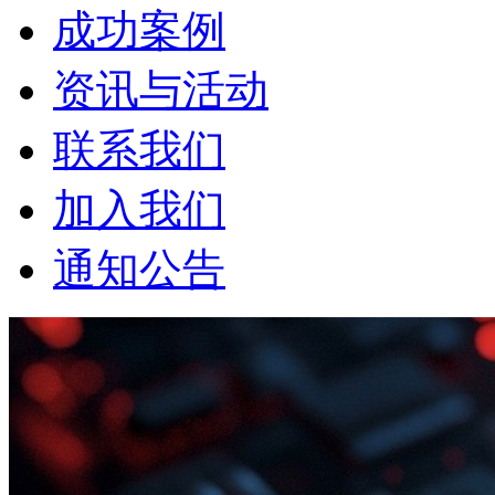
成功案例
资讯与活动
联系我们
加入我们
通知公告