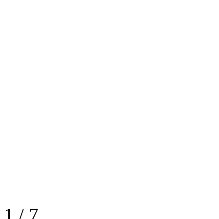
1
/
7