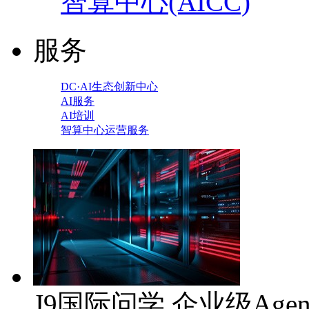
智算中心(AICC)
服务
DC·AI生态创新中心
AI服务
AI培训
智算中心运营服务
J9国际问学 企业级Age