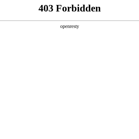
产品及服务
行业解决方案
合作伙伴
投资者关系
国际问学
智算基础设施
算力调度加速
智